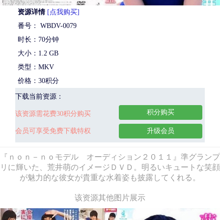
资源详情
[点我购买]
番号： WBDV-0079
时长：70分钟
大小：1.2 GB
类型：MKV
价格：30积分
下载当前资源：
积分购买
该资源需花费30积分购买
会员可享受免费下载特权
升级会员
『ｎｏｎ－ｎｏモデル オーディション２０１１』準グランプ
リに輝いた、荒井萌のイメージＤＶＤ。明るいキュートな笑顔
が魅力的な彼女が貴重な水着姿も披露してくれる。
该资源其他图片展示